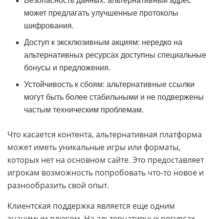
Безопасность данных: альтернативный адрес
может предлагать улучшенные протоколы
шифрования.
Доступ к эксклюзивным акциям: нередко на
альтернативных ресурсах доступны специальные
бонусы и предложения.
Устойчивость к сбоям: альтернативные ссылки
могут быть более стабильными и не подвержены
частым техническим проблемам.
Что касается контента, альтернативная платформа
может иметь уникальные игры или форматы,
которых нет на основном сайте. Это предоставляет
игрокам возможность попробовать что-то новое и
разнообразить свой опыт.
Клиентская поддержка является еще одним
значимым плюсом. На альтернативных ресурсах