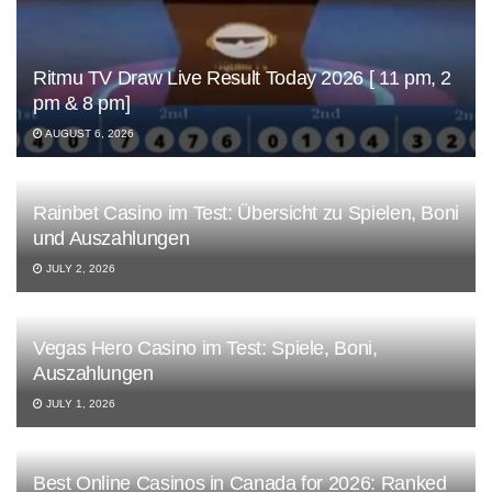
Ritmu TV Draw Live Result Today 2026 [ 11 pm, 2
pm & 8 pm]
AUGUST 6, 2026
Rainbet Casino im Test: Übersicht zu Spielen, Boni
und Auszahlungen
JULY 2, 2026
Vegas Hero Casino im Test: Spiele, Boni,
Auszahlungen
JULY 1, 2026
Best Online Casinos in Canada for 2026: Ranked