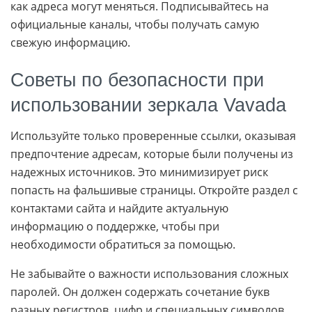
как адреса могут меняться. Подписывайтесь на
официальные каналы, чтобы получать самую
свежую информацию.
Советы по безопасности при
использовании зеркала Vavada
Используйте только проверенные ссылки, оказывая
предпочтение адресам, которые были получены из
надежных источников. Это минимизирует риск
попасть на фальшивые страницы. Откройте раздел с
контактами сайта и найдите актуальную
информацию о поддержке, чтобы при
необходимости обратиться за помощью.
Не забывайте о важности использования сложных
паролей. Он должен содержать сочетание букв
разных регистров, цифр и специальных символов.