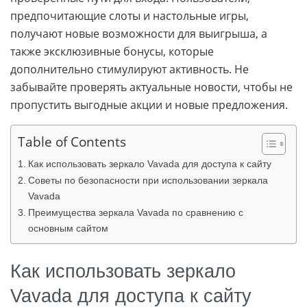
предпочитающие слоты и настольные игры,
получают новые возможности для выигрыша, а
также эксклюзивные бонусы, которые
дополнительно стимулируют активность. Не
забывайте проверять актуальные новости, чтобы не
пропустить выгодные акции и новые предложения.
Table of Contents
Как использовать зеркало Vavada для доступа к сайту
Советы по безопасности при использовании зеркала
Vavada
Преимущества зеркала Vavada по сравнению с
основным сайтом
Как использовать зеркало
Vavada для доступа к сайту