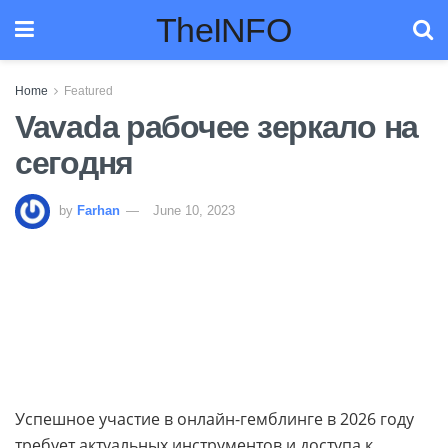
TheINFO
Home
Featured
Vavada рабочее зеркало на
сегодня
by
Farhan
June 10, 2023
Успешное участие в онлайн-гемблинге в 2026 году
требует актуальных инструментов и доступа к