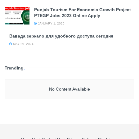
Punjab Tourism For Economic Growth Project
PTEGP Jobs 2023 Online Apply
JANUARY 1, 2025
Вавада зеркало для удобного доступа сегодня
MAY 29, 2024
Trending
.
No Content Available