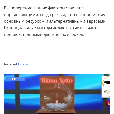
Вышеперечисленные факторы являются
определяющими, когда речь идет о выборе между
основным ресурсом и альтернативными адресами.
Потенциальные выгоды делают такие варианты
привлекательными для многих игроков.
Related
Posts
FEATURED