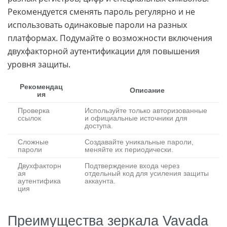
Рекомендуется сменять пароль регулярно и не
использовать одинаковые пароли на разных
платформах. Подумайте о возможности включения
двухфакторной аутентификации для повышения
уровня защиты.
Рекомендац
Описание
ия
Проверка
Используйте только авторизованные
ссылок
и официальные источники для
доступа.
Сложные
Создавайте уникальные пароли,
пароли
меняйте их периодически.
Двухфакторн
Подтверждение входа через
ая
отдельный код для усиления защиты
аутентифика
аккаунта.
ция
Преимущества зеркала Vavada