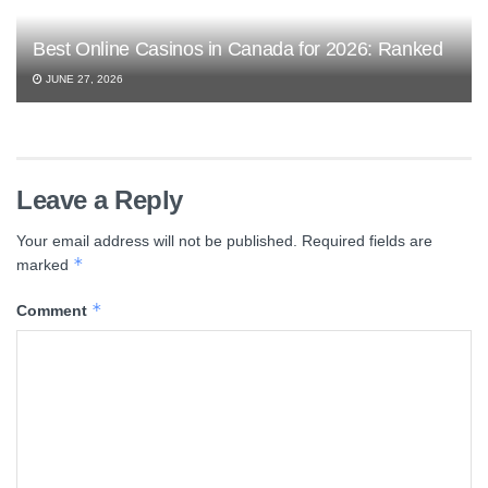
Best Online Casinos in Canada for 2026: Ranked
JUNE 27, 2026
Leave a Reply
Your email address will not be published.
Required fields are
*
marked
*
Comment