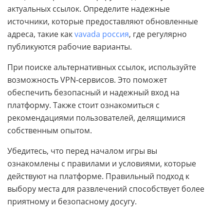
актуальных ссылок. Определите надежные
источники, которые предоставляют обновленные
адреса, такие как
vavada россия
, где регулярно
публикуются рабочие варианты.
При поиске альтернативных ссылок, используйте
возможность VPN-сервисов. Это поможет
обеспечить безопасный и надежный вход на
платформу. Также стоит ознакомиться с
рекомендациями пользователей, делящимися
собственным опытом.
Убедитесь, что перед началом игры вы
ознакомлены с правилами и условиями, которые
действуют на платформе. Правильный подход к
выбору места для развлечений способствует более
приятному и безопасному досугу.