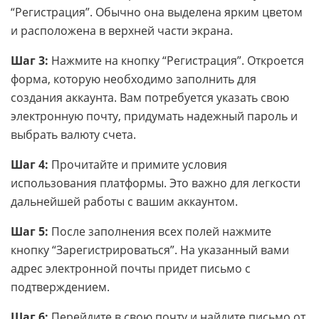
“Регистрация”. Обычно она выделена ярким цветом
и расположена в верхней части экрана.
Шаг 3:
Нажмите на кнопку “Регистрация”. Откроется
форма, которую необходимо заполнить для
создания аккаунта. Вам потребуется указать свою
электронную почту, придумать надежный пароль и
выбрать валюту счета.
Шаг 4:
Прочитайте и примите условия
использования платформы. Это важно для легкости
дальнейшей работы с вашим аккаунтом.
Шаг 5:
После заполнения всех полей нажмите
кнопку “Зарегистрироваться”. На указанный вами
адрес электронной почты придет письмо с
подтверждением.
Шаг 6:
Перейдите в свою почту и найдите письмо от