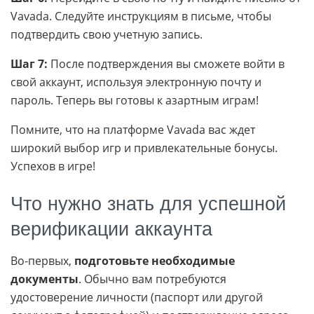
Vavada. Следуйте инструкциям в письме, чтобы
подтвердить свою учетную запись.
Шаг 7:
После подтверждения вы сможете войти в
свой аккаунт, используя электронную почту и
пароль. Теперь вы готовы к азартным играм!
Помните, что на платформе Vavada вас ждет
широкий выбор игр и привлекательные бонусы.
Успехов в игре!
Что нужно знать для успешной
верификации аккаунта
Во-первых,
подготовьте необходимые
документы
. Обычно вам потребуются
удостоверение личности (паспорт или другой