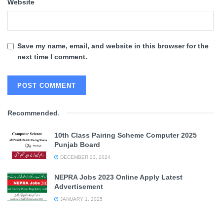
Website
Save my name, email, and website in this browser for the
next time I comment.
Recommended
.
10th Class Pairing Scheme Computer 2025
Punjab Board
DECEMBER 23, 2024
NEPRA Jobs 2023 Online Apply Latest
Advertisement
JANUARY 1, 2025