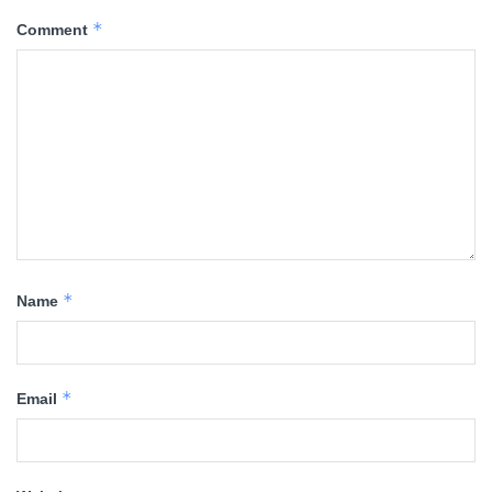
*
Comment
*
Name
*
Email