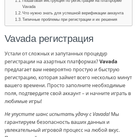
Пошаговая инструкция по регистрации на платформе
Vavada
Что нужно знать для успешной верификации аккаунта
Типичные проблемы при регистрации и их решения
Vavada регистрация
Устали от сложных и запутанных процедур
регистрации на азартных платформах?
Vavada
предлагает вам невероятно простую и быструю
регистрацию, которая займет всего несколько минут
вашего времени. Просто заполните необходимые
поля, подтвердите свой аккаунт – и начните играть в
любимые игры!
Не упустите шанс испытать удачу с Vavada!
Мы
гарантируем безопасность ваших данных и
увлекательный игровой процесс на любой вкус.