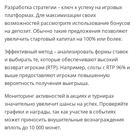
Разработка стратегии – ключ к успеху на игровых
платформах. Для максимизации своих
возможностей рассмотрите использование бонусов
на депозит. Обычно такие предложения позволяют
увеличить стартовый капитал на 100% или более.
Эффективный метод – анализировать формы ставок
и выбирать те, которые обеспечивают высокий
возврат игрокам (RTP). Например, слоты с RTP 96% и
выше предоставляют игрокам повышенную
вероятность получения выигрыша.
Мониторинг активностей в акциях и турнирах
значительно увеличит шансы на успех. Проверяйте
графики и награды, так как участие в событиях
может приносить внушительные вознаграждения
вплоть до 10 000 монет.