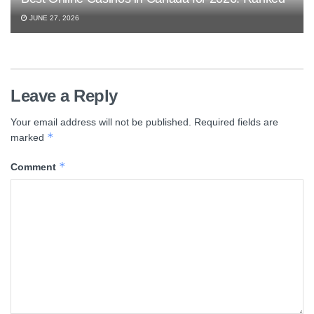
JUNE 27, 2026
Leave a Reply
Your email address will not be published.
Required fields are
*
marked
*
Comment