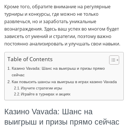
Кроме того, обратите внимание на регулярные
турниры и конкурсы, где можно не только
развлечься, но и заработать уникальные
вознаграждения. Здесь ваш успех во многом будет
зависеть от умений и стратегии, поэтому важно
постоянно анализировать и улучшать свои навыки.
Table of Contents
Казино Vavada: Шанс на выигрыш и призы прямо
сейчас
Как повысить шансы на выигрыш в играх казино Vavada
Изучите стратегии игры
Играйте в турнирах и акциях
Казино Vavada: Шанс на
выигрыш и призы прямо сейчас