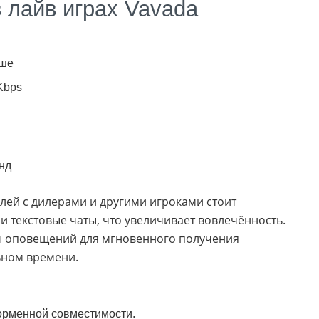
 лайв играх Vavada
ыше
Kbps
нд
лей с дилерами и другими игроками стоит
и текстовые чаты, что увеличивает вовлечённость.
ы оповещений для мгновенного получения
ьном времени.
орменной совместимости.