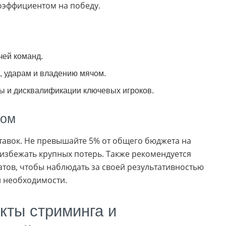
коэффициентом на победу.
чей команд.
, ударам и владению мячом.
ы и дисквалификации ключевых игроков.
лом
ставок. Не превышайте 5% от общего бюджета на
 избежать крупных потерь. Также рекомендуется
татов, чтобы наблюдать за своей результативностью
и необходимости.
кты стриминга и