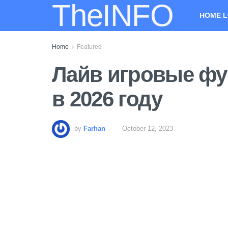
TheINFO
HOME L
Home
Featured
Лайв игровые фу
в 2026 году
by
Farhan
October 12, 2023