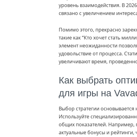
уровень взаимодействия. В 2026 
связано с увеличением интерес
Помимо этого, прекрасно заре
такие как “Кто хочет стать милл
элемент неожиданности позволя
удовольствие от процесса. Стат
увеличивают время, проведенно
Как выбрать опт
для игры на Vava
Выбор стратегии основывается 
Используйте специализированны
общих показателей. Например, 
актуальные бонусы и рейтинги,