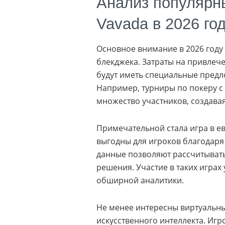
Анализ популярн
Vavada в 2026 го
Основное внимание в 2026 году
блекджека. Затраты на привлеч
будут иметь специальные предл
Например, турниры по покеру с
множество участников, создава
Примечательной стала игра в ев
выгодны для игроков благодаря
данные позволяют рассчитыват
решения. Участие в таких игра
обширной аналитики.
Не менее интересны виртуальны
искусственного интеллекта. Иг