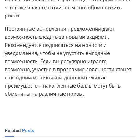
что тоже является отличным способом снизить
риски.
Постоянные обновления предложений дают
возможность следить за новыми акциями.
Рекомендуется подписаться на новости и
уведомления, чтобы не упустить выгодные
возможности. Если вы регулярно играете,
возможно, участие в программе лояльности станет
ещё одним источником дополнительных
преимуществ – накопленные баллы могут быть
обменяны на различные призы.
Related
Posts