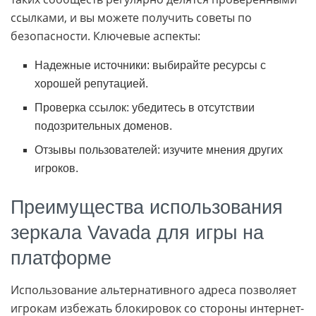
ссылками, и вы можете получить советы по
безопасности. Ключевые аспекты:
Надежные источники: выбирайте ресурсы с
хорошей репутацией.
Проверка ссылок: убедитесь в отсутствии
подозрительных доменов.
Отзывы пользователей: изучите мнения других
игроков.
Преимущества использования
зеркала Vavada для игры на
платформе
Использование альтернативного адреса позволяет
игрокам избежать блокировок со стороны интернет-