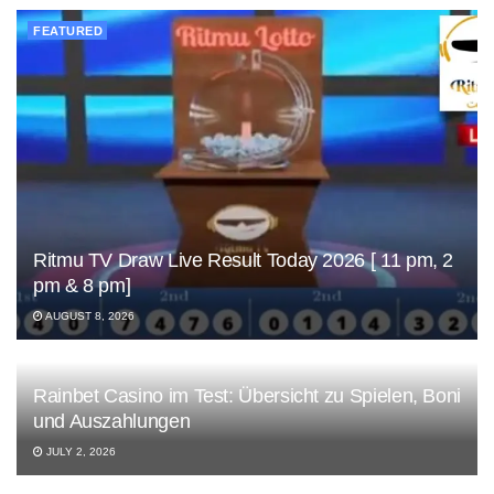
FEATURED
Ritmu TV Draw Live Result Today 2026 [ 11 pm, 2
pm & 8 pm]
AUGUST 8, 2026
Rainbet Casino im Test: Übersicht zu Spielen, Boni
und Auszahlungen
JULY 2, 2026