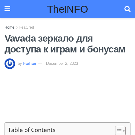
TheINFO
Home
Featured
Vavada зеркало для
доступа к играм и бонусам
by
Farhan
December 2, 2023
Table of Contents