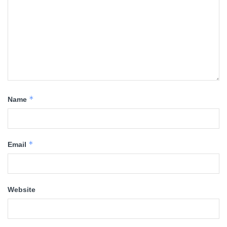
*
Name
*
Email
Website