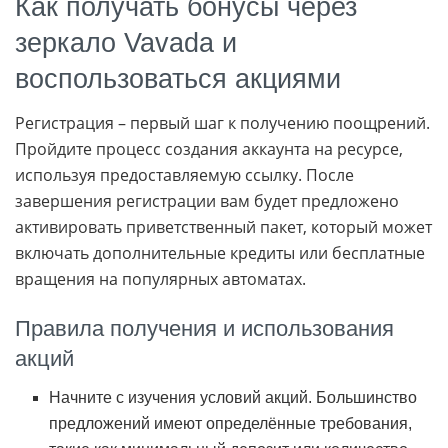
Как получать бонусы через
зеркало Vavada и
воспользоваться акциями
Регистрация – первый шаг к получению поощрений.
Пройдите процесс создания аккаунта на ресурсе,
используя предоставляемую ссылку. После
завершения регистрации вам будет предложено
активировать приветственный пакет, который может
включать дополнительные кредиты или бесплатные
вращения на популярных автоматах.
Правила получения и использования
акций
Начните с изучения условий акций. Большинство
предложений имеют определённые требования,