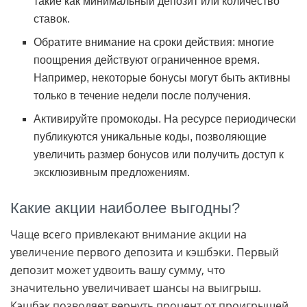
такие как минимальный депозит или количество
ставок.
Обратите внимание на сроки действия: многие
поощрения действуют ограниченное время.
Например, некоторые бонусы могут быть активны
только в течение недели после получения.
Активируйте промокоды. На ресурсе периодически
публикуются уникальные коды, позволяющие
увеличить размер бонусов или получить доступ к
эксклюзивным предложениям.
Какие акции наиболее выгодны?
Чаще всего привлекают внимание акции на
увеличение первого депозита и кэшбэки. Первый
депозит может удвоить вашу сумму, что
значительно увеличивает шансы на выигрыш.
Кэшбэк позволяет вернуть процент от проигрышей,