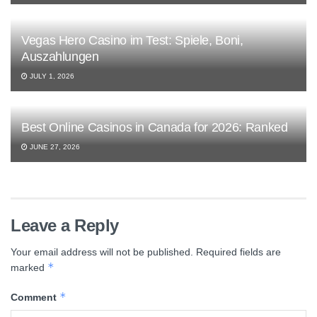
Vegas Hero Casino im Test: Spiele, Boni,
Auszahlungen
JULY 1, 2026
Best Online Casinos in Canada for 2026: Ranked
JUNE 27, 2026
Leave a Reply
Your email address will not be published.
Required fields are
*
marked
*
Comment