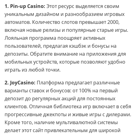
1. Pin-up Casino:
Этот ресурс выделяется своим
уникальным дизайном и разнообразием игровых
автоматов. Количество слотов превышает 2000,
включая новые релизы и популярные старые игры.
Лояльная программа поощряет активных
пользователей, предлагая кэшбэк и бонусы на
депозиты. Обратите внимание на приложения для
мобильных устройств, которые позволяют удобно
играть из любой точки.
2. JoyCasino:
Платформа предлагает различные
варианты ставок и бонусов: от 100% на первый
депозит до регулярных акций для постоянных
клиентов. Отличная библиотека игр включает в себя
прогрессивные джекпоты и живые игры с дилерами.
Кроме того, наличие мультивалютной системы
делает этот сайт привлекательным для широкой