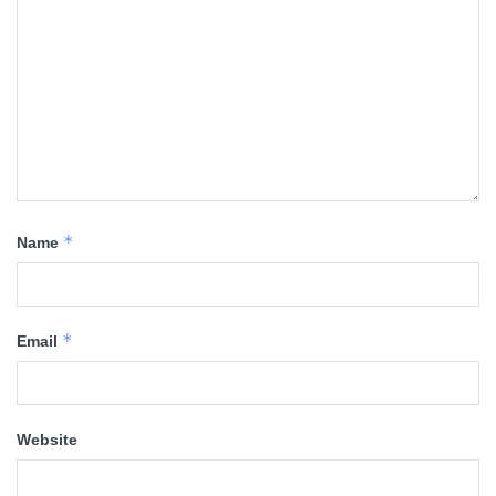
*
Name
*
Email
Website