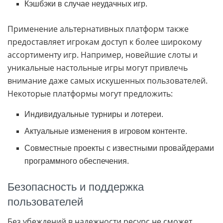
Кэшбэки в случае неудачных игр.
Применение альтернативных платформ также
предоставляет игрокам доступ к более широкому
ассортименту игр. Например, новейшие слоты и
уникальные настольные игры могут привлечь
внимание даже самых искушенных пользователей.
Некоторые платформы могут предложить:
Индивидуальные турниры и лотереи.
Актуальные изменения в игровом контенте.
Совместные проекты с известными провайдерами
программного обеспечения.
Безопасность и поддержка
пользователей
Без убеждений в надежности ресурс не сможет