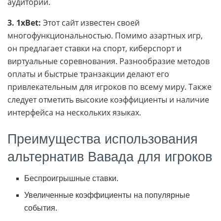
аудитории.
3. 1xBet:
Этот сайт известен своей
многофункциональностью. Помимо азартных игр,
он предлагает ставки на спорт, киберспорт и
виртуальные соревнования. Разнообразие методов
оплаты и быстрые транзакции делают его
привлекательным для игроков по всему миру. Также
следует отметить высокие коэффициенты и наличие
интерфейса на нескольких языках.
Преимущества использования
альтернатив Вавада для игроков
Беспроигрышные ставки.
Увеличенные коэффициенты на популярные
события.