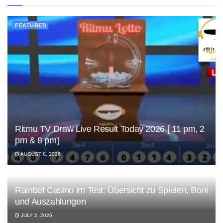
FEATURED
Ritmu TV Draw Live Result Today 2026 [ 11 pm, 2
pm & 8 pm]
AUGUST 8, 2026
Rainbet Casino im Test: Übersicht zu Spielen, Boni
und Auszahlungen
JULY 2, 2026