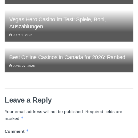
Vegas Hero Casino im Test: Spiele, Boni,
Auszahlungen
JULY 1, 2026
Best Online Casinos in Canada for 2026: Ranked
JUNE 27, 2026
Leave a Reply
Your email address will not be published.
Required fields are
*
marked
*
Comment