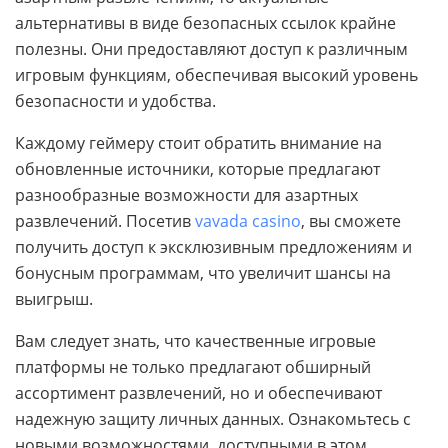
альтернативы в виде безопасных ссылок крайне
полезны. Они предоставляют доступ к различным
игровым функциям, обеспечивая высокий уровень
безопасности и удобства.
Каждому геймеру стоит обратить внимание на
обновленные источники, которые предлагают
разнообразные возможности для азартных
развлечений. Посетив
vavada casino
, вы сможете
получить доступ к эксклюзивным предложениям и
бонусным программам, что увеличит шансы на
выигрыш.
Вам следует знать, что качественные игровые
платформы не только предлагают обширный
ассортимент развлечений, но и обеспечивают
надежную защиту личных данных. Ознакомьтесь с
новыми возможностями, доступными в этом