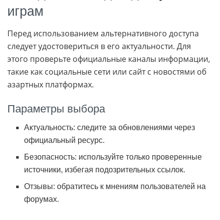
играм
Перед использованием альтернативного доступа
следует удостовериться в его актуальности. Для
этого проверьте официальные каналы информации,
такие как социальные сети или сайт с новостями об
азартных платформах.
Параметры выбора
Актуальность: следите за обновлениями через
официальный ресурс.
Безопасность: используйте только проверенные
источники, избегая подозрительных ссылок.
Отзывы: обратитесь к мнениям пользователей на
форумах.