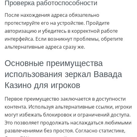
Проверка работоспособности
После нахождения адреса обязательно
протестируйте его на устройстве. Пройдите
авторизацию и убедитесь в корректной работе
интерфейса. Если возникнут проблемы, обретите
альтернативные адреса сразу же.
Основные преимущества
использования зеркал Вавада
Казино для игроков
Первое преимущество заключается в доступности
контента. Используя альтернативные ссылки, игроки
могут избежать блокировок и ограничений доступа.
Это позволяет продолжать наслаждаться любимыми
развлечениями без простоя. Согласно статистике,