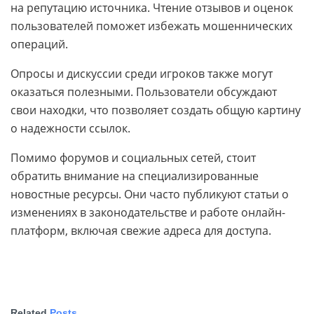
на репутацию источника. Чтение отзывов и оценок
пользователей поможет избежать мошеннических
операций.
Опросы и дискуссии среди игроков также могут
оказаться полезными. Пользователи обсуждают
свои находки, что позволяет создать общую картину
о надежности ссылок.
Помимо форумов и социальных сетей, стоит
обратить внимание на специализированные
новостные ресурсы. Они часто публикуют статьи о
изменениях в законодательстве и работе онлайн-
платформ, включая свежие адреса для доступа.
Related
Posts