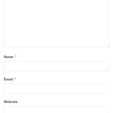
*
Name
*
Email
Website