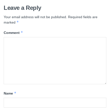
Leave a Reply
Your email address will not be published.
Required fields are
*
marked
*
Comment
*
Name