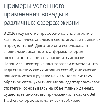
Примеры успешного
применения вовады в
различных сферах жизни
В 2026 году многие профессиональные игроки в
казино занялись анализом своих игровых привычек
и предпочтений. Для этого они использовали
специализированные платформы, которые
позволяют отслеживать ставки и выигрыши.
Например, некоторые пользователи отмечали, что
ведя статистику своих игровых сессий, они смогли
повысить успех в рулетке на 20%. Через систему
обратной связи участники могли адаптировать свои
стратегии, основываясь на объективных данных.
Существует множество приложений, таких как Bet
Tracker, которые автоматически собирают