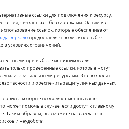
ьтернативные ссылки для подключения к ресурсу,
ностей, связанных с блокировками. Одним из
 использование ссылок, которые обеспечивают
вада зеркало
предоставляет возможность без
е в условиях ограничений.
мательными при выборе источников для
вать только проверенные ссылки, которые могут
ом или официальными ресурсами. Это позволит
безопасности и обеспечить защиту личных данных.
-сервисы, которые позволяют менять ваше
о может помочь в случае, если доступ к главному
не. Таким образом, вы сможете наслаждаться
исков и неудобств.