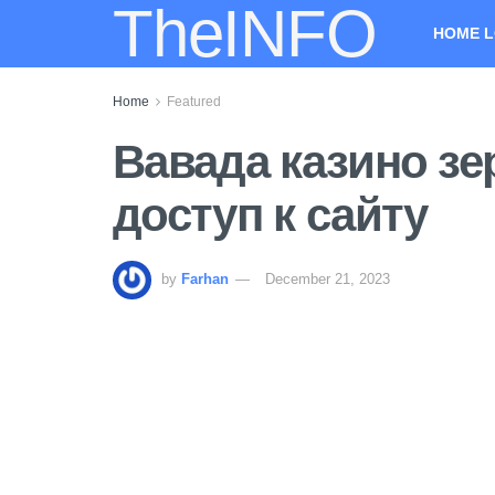
TheINFO
HOME L
Home
Featured
Вавада казино зе
доступ к сайту
by
Farhan
December 21, 2023