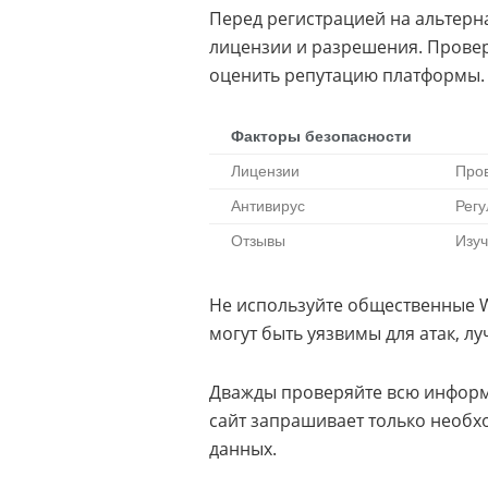
Перед регистрацией на альтерн
лицензии и разрешения. Провер
оценить репутацию платформы.
Факторы безопасности
Лицензии
Пров
Антивирус
Регу
Отзывы
Изу
Не используйте общественные Wi
могут быть уязвимы для атак, 
Дважды проверяйте всю информа
сайт запрашивает только необ
данных.