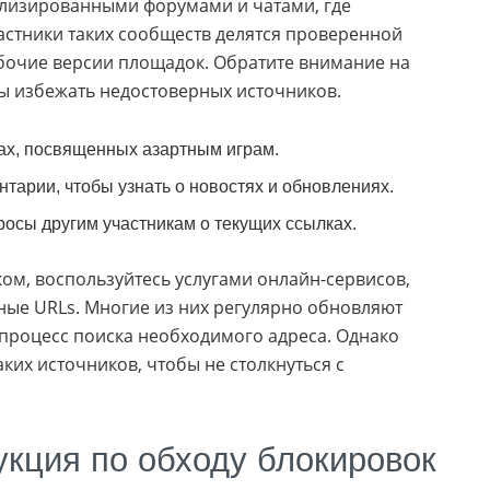
лизированными форумами и чатами, где
астники таких сообществ делятся проверенной
бочие версии площадок. Обратите внимание на
ы избежать недостоверных источников.
ах, посвященных азартным играм.
тарии, чтобы узнать о новостях и обновлениях.
росы другим участникам о текущих ссылках.
ом, воспользуйтесь услугами онлайн-сервисов,
ные URLs. Многие из них регулярно обновляют
процесс поиска необходимого адреса. Однако
ких источников, чтобы не столкнуться с
кция по обходу блокировок