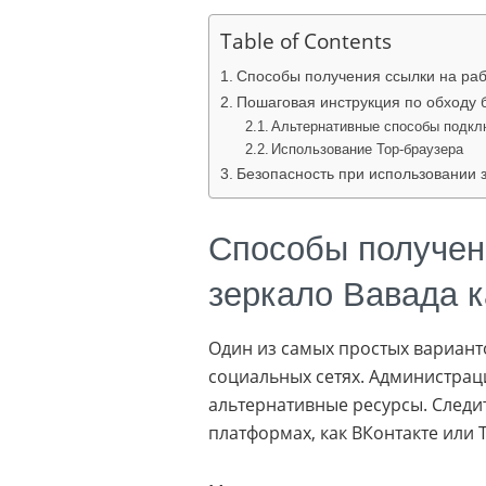
Table of Contents
Способы получения ссылки на раб
Пошаговая инструкция по обходу 
Альтернативные способы подк
Использование Тор-браузера
Безопасность при использовании 
Способы получен
зеркало Вавада к
Один из самых простых вариант
социальных сетях. Администраци
альтернативные ресурсы. Следи
платформах, как ВКонтакте или 