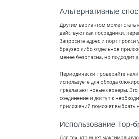
Альтернативные спо
Другим вариантом может стать 
действуют как посредники, пер
Запросите адрес и порт прокси 
браузер либо отдельное прилож
менее безопасна, но подходит д
Периодически проверяйте нали
используете для обхода блокиро
предлагают новые серверы. Это
соединение и доступ к необход
приложений поможет выбрать н
Использование Тор-б
Для тех, кто ищет максимальную