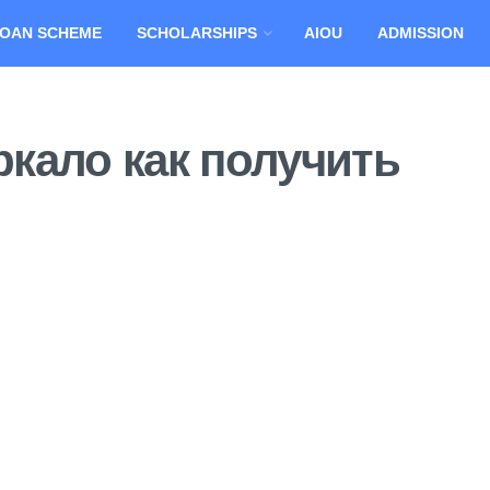
OAN SCHEME
SCHOLARSHIPS
AIOU
ADMISSION
ркало как получить