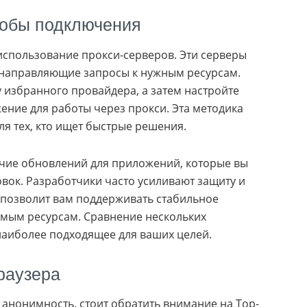
собы подключения
использование прокси-серверов. Эти серверы
енаправляющие запросы к нужным ресурсам.
у избранного провайдера, а затем настройте
ение для работы через прокси. Эта методика
ля тех, кто ищет быстрые решения.
чие обновлений для приложений, которые вы
вок. Разработчики часто усиливают защиту и
 позволит вам поддерживать стабильное
имым ресурсам. Сравнение нескольких
аиболее подходящее для ваших целей.
раузера
 анонимность, стоит обратить внимание на Тор-