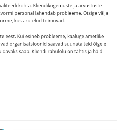
valiteedi kohta. Kliendikogemuste ja arvustuste
atvormi personal lahendab probleeme. Otsige välja
vorme, kus arutelud toimuvad.
e eest. Kui esineb probleeme, kaaluge ametlike
avad organisatsioonid saavad suunata teid õigele
uldavaks saab. Kliendi rahulolu on tähtis ja häid