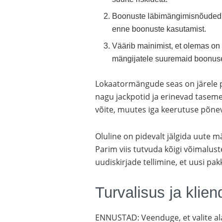
Boonuste läbimängimisnõuded o
enne boonuste kasutamist.
Väärib mainimist, et olemas on
mängijatele suuremaid boonuse
Lokaatormängude seas on järele 
nagu jackpotid ja erinevad tasem
võite, muutes iga keerutuse põnev
Oluline on pidevalt jälgida uute
Parim viis tutvuda kõigi võimalus
uudiskirjade tellimine, et uusi p
Turvalisus ja klie
ENNUSTAD: Veenduge, et valite al