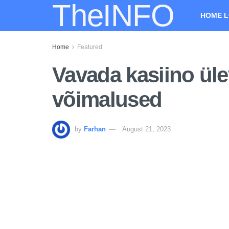
TheINFO
HOME L
Home
Featured
Vavada kasiino ül
võimalused
by
Farhan
August 21, 2023