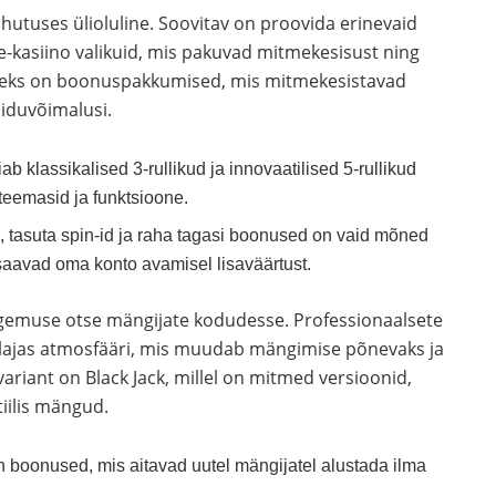
hutuses ülioluline. Soovitav on proovida erinevaid
-kasiino valikuid, mis pakuvad mitmekesisust ning
steks on boonuspakkumised, mis mitmekesistavad
iduvõimalusi.
 klassikalised 3-rullikud ja innovaatilised 5-rullikud
eemasid ja funktsioone.
 tasuta spin-id ja raha tagasi boonused on vaid mõned
saavad oma konto avamisel lisaväärtust.
gemuse otse mängijate kodudesse. Professionaalsete
lajas atmosfääri, mis muudab mängimise põnevaks ja
riant on Black Jack, millel on mitmed versioonid,
iilis mängud.
 boonused, mis aitavad uutel mängijatel alustada ilma