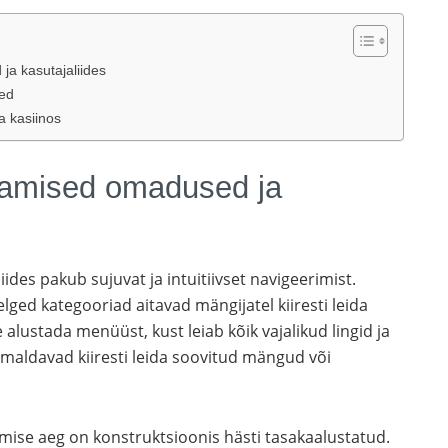
a kasutajaliides
ed
a kasiinos
eamised omadused ja
ides pakub sujuvat ja intuitiivset navigeerimist.
elged kategooriad aitavad mängijatel kiiresti leida
ustada menüüst, kust leiab kõik vajalikud lingid ja
õimaldavad kiiresti leida soovitud mängud või
imise aeg on konstruktsioonis hästi tasakaalustatud.