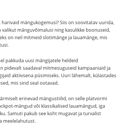
lt harivaid mängukogemusi? Siis on soovitatav uurida,
a valikut mänguvõimalusi ning kasulikke boonuseid,
ks on neil mitmeid slotimänge ja lauamänge, mis
tusi.
el pakkuda uusi mängijatele heldeid
 on pidevalt saadaval mitmesuguseid kampaaniaid ja
jaid aktiivsena püsimiseks. Uuri lähemalt, külastades
used, mis sind seal ootavad.
rmiselt erinevad mängustiilid, on selle platvormi
jackpot-mängud või klassikalised lauamängud, iga
ku. Samuti pakub see koht mugavat ja turvalist
a meelelahutust.