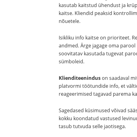
kasutab kaitstud ühendust ja krü
kaitse. Kliendid peaksid kontrollim
nõuetele.
Isikliku info kaitse on prioriteet.
andmed. Ärge jagage oma parool e
soovitatav kasutada tugevat paroo
sümboleid.
Klienditeenindus
on saadaval mitm
platvormi töötundide info, et vält
reageerimised tagavad parema k
Sagedased küsimused võivad sääst
kokku koondatud vastused levinu
tasub tutvuda selle jaotisega.