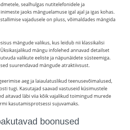
metele, sealhulgas nutitelefonidele ja
 inimeste jaoks mänguelamuse igal ajal ja igas kohas.
nstallimise vajadusele on pluss, võimaldades mängida
us mängude valikus, kus leidub nii klassikalisi
 Üksikasjalikud mängu infolehed annavad detailset
tutvuda valikute eeliste ja näpunäidete süsteemiga.
used suurendavad mängude atraktiivsust.
ageerimise aeg ja laiaulatuslikud teenusevõimalused,
posti tugi. Kasutajad saavad vastuseid küsimustele
ed aitavad läbi viia kõik vajalikud toimingud murede
rmi kasutamisprotsessi sujuvamaks.
 pakutavad boonused