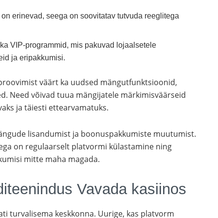
n erinevad, seega on soovitatav tutvuda reeglitega
 ka VIP-programmid, mis pakuvad lojaalsetele
id ja eripakkumisi.
proovimist väärt ka uudsed mängutfunktsioonid,
ed. Need võivad tuua mängijatele märkimisväärseid
aks ja täiesti ettearvamatuks.
 mängude lisandumist ja boonuspakkumiste muutumist.
tega on regulaarselt platvormi külastamine ning
akkumisi mitte maha magada.
nditeenindus Vavada kasiinos
ati turvalisema keskkonna. Uurige, kas platvorm