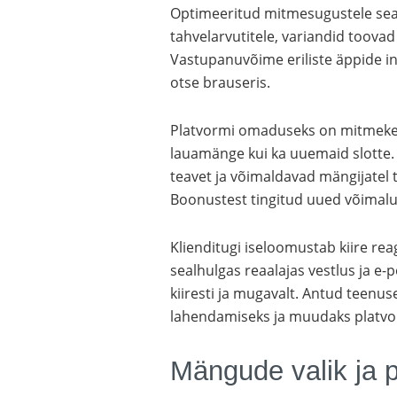
Optimeeritud mitmesugustele sead
tahvelarvutitele, variandid toovad
Vastupanuvõime eriliste äppide i
otse brauseris.
Platvormi omaduseks on mitmekesis
lauamänge kui ka uuemaid slotte.
teavet ja võimaldavad mängijatel 
Boonustest tingitud uued võimal
Klienditugi iseloomustab kiire re
sealhulgas reaalajas vestlus ja e-
kiiresti ja mugavalt. Antud teenus
lahendamiseks ja muudaks platvo
Mängude valik ja