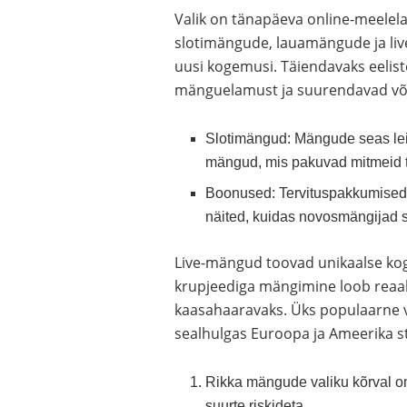
Valik on tänapäeva online-meelela
slotimängude, lauamängude ja live
uusi kogemusi. Täiendavaks eeli
mänguelamust ja suurendavad võ
Slotimängud: Mängude seas leiab
mängud, mis pakuvad mitmeid t
Boonused: Tervituspakkumised,
näited, kuidas novosmängijad 
Live-mängud toovad unikaalse ko
krupjeediga mängimine loob reaa
kaasahaaravaks. Üks populaarne va
sealhulgas Euroopa ja Ameerika st
Rikka mängude valiku kõrval on
suurte riskideta.