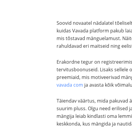
Soovid novaatel nädalatel tõelise
kuidas Vavada platform pakub lai
mis tõstavad mänguelamust. Näite
rahuldavad eri maitseid ning eelis
Erakordne tegur on registreerimis
tervitusboonuseid. Lisaks sellele
preemiaid, mis motiveerivad mängi
vavada com
ja avasta kõik võimal
Täiendav väärtus, mida pakuvad ää
suurim pluss. Olgu need erilised 
mängija leiab kindlasti oma lemmi
keskkonda, kus mängida ja nautid