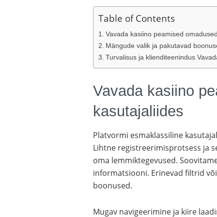
Table of Contents
Vavada kasiino peamised omadused j
Mängude valik ja pakutavad boonus
Turvalisus ja klienditeenindus Vavad
Vavada kasiino p
kasutajaliides
Platvormi esmaklassiline kasutajali
Lihtne registreerimisprotsess ja s
oma lemmiktegevused. Soovitame al
informatsiooni. Erinevad filtrid v
boonused.
Mugav navigeerimine ja kiire laad