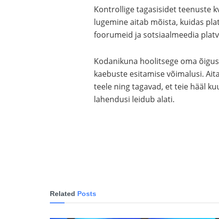
Kontrollige tagasisidet teenuste k
lugemine aitab mõista, kuidas pl
foorumeid ja sotsiaalmeedia plat
Kodanikuna hoolitsege oma õigust
kaebuste esitamise võimalusi. Ait
teele ning tagavad, et teie hääl ku
lahendusi leidub alati.
Related
Posts