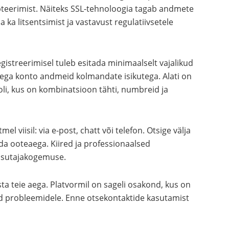
pteerimist. Näiteks SSL-tehnoloogia tagab andmete
a ka litsentsimist ja vastavust regulatiivsetele
 Registreerimisel tuleb esitada minimaalselt vajalikud
ga konto andmeid kolmandate isikutega. Alati on
li, kus on kombinatsioon tähti, numbreid ja
el viisil: via e-post, chatt või telefon. Otsige välja
ida ooteaega. Kiired ja professionaalsed
asutajakogemuse.
a teie aega. Platvormil on sageli osakond, kus on
d probleemidele. Enne otsekontaktide kasutamist