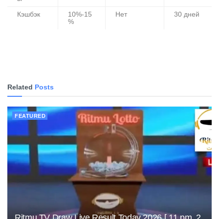
Кэшбэк
10%-15
Нет
30 дней
%
Related
Posts
FEATURED
Ritmu TV Draw Live Result Today 2026 [ 11 pm, 2