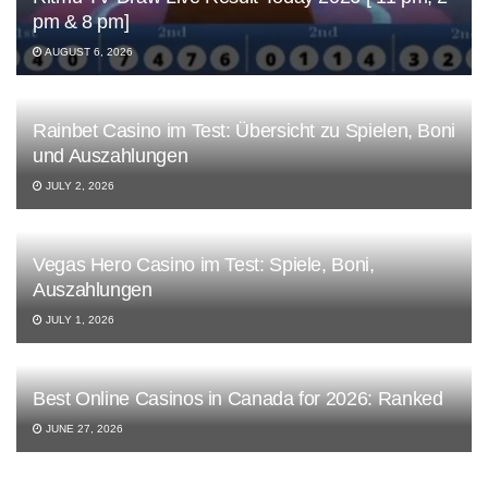
pm & 8 pm]
AUGUST 6, 2026
Rainbet Casino im Test: Übersicht zu Spielen, Boni
und Auszahlungen
JULY 2, 2026
Vegas Hero Casino im Test: Spiele, Boni,
Auszahlungen
JULY 1, 2026
Best Online Casinos in Canada for 2026: Ranked
JUNE 27, 2026