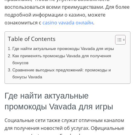
воспользоваться всеми преимуществами. Для более
подробной информации о казино, можете
ознакомиться с
casino vavada онлайн
.
Table of Contents
Где найти актуальные промокоды Vavada для игры
Как применять промокоды Vavada для получения
бонусов
Сравнение выгодных предложений: промокоды и
бонусы Vavada
Где найти актуальные
промокоды Vavada для игры
Социальные сети также служат отличным каналом
для получения новостей об услугах. Официальные