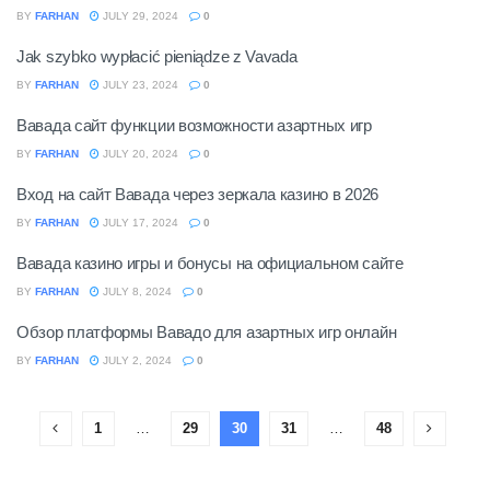
BY
FARHAN
JULY 29, 2024
0
Jak szybko wypłacić pieniądze z Vavada
BY
FARHAN
JULY 23, 2024
0
Вавада сайт функции возможности азартных игр
BY
FARHAN
JULY 20, 2024
0
Вход на сайт Вавада через зеркала казино в 2026
BY
FARHAN
JULY 17, 2024
0
Вавада казино игры и бонусы на официальном сайте
BY
FARHAN
JULY 8, 2024
0
Обзор платформы Вавадо для азартных игр онлайн
BY
FARHAN
JULY 2, 2024
0
1
…
29
30
31
…
48