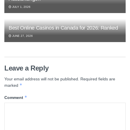
JULY 1, 2026
Best Online Casinos in Canada for 2026: Ranked
JUNE 27, 2026
Leave a Reply
Your email address will not be published.
Required fields are
*
marked
*
Comment