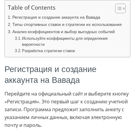
Table of Contents
Регистрация и создание аккаунта на Вавада
Типы спортивных ставок и стратегии их использования
Анализ коэффициентов и выбор выгодных событий
Используйте коэффициенты для определения
вероятности
Разработка стратегии ставок
Регистрация и создание
аккаунта на Вавада
Перейдите на официальный сайт и выберите кнопку
«Регистрация». Это первый шаг к созданию учетной
записи. Программа предложит заполнить анкету с
указанием личных данных, включая электронную
почту и пароль.