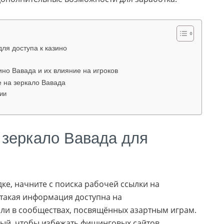
для доступа к казино
но Вавада и их влияние на игроков
е на зеркало Вавада
ии
 зеркало Вавада для
ке, начните с поиска рабочей ссылки на
такая информация доступна на
ли в сообществах, посвящённых азартным играм.
ный, чтобы избежать фишинговых сайтов.