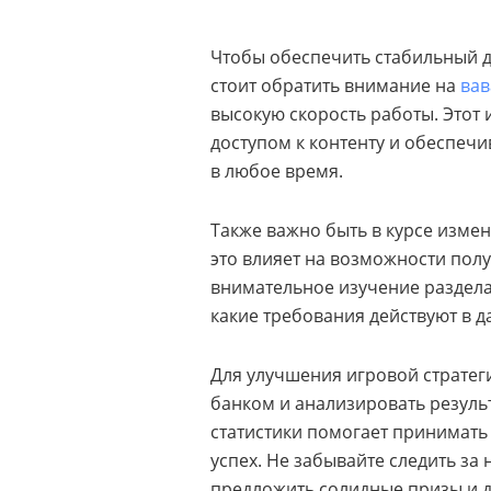
Чтобы обеспечить стабильный д
стоит обратить внимание на
вав
высокую скорость работы. Этот
доступом к контенту и обеспеч
в любое время.
Также важно быть в курсе измен
это влияет на возможности пол
внимательное изучение раздела
какие требования действуют в 
Для улучшения игровой стратег
банком и анализировать резуль
статистики помогает принимат
успех. Не забывайте следить за
предложить солидные призы и 