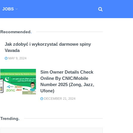
JOBS
Recommended
.
Jak zdobyć i wykorzystać darmowe spiny
Vavada
MAY 9, 2024
Sim Owner Details Check
Online By CNIC/Mobile
Number 2025 (Zong, Jazz,
Ufone)
DECEMBER 21, 2024
Trending
.