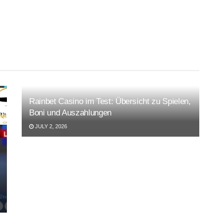
Rainbet Casino im Test: Übersicht zu Spielen,
Boni und Auszahlungen
JULY 2, 2026