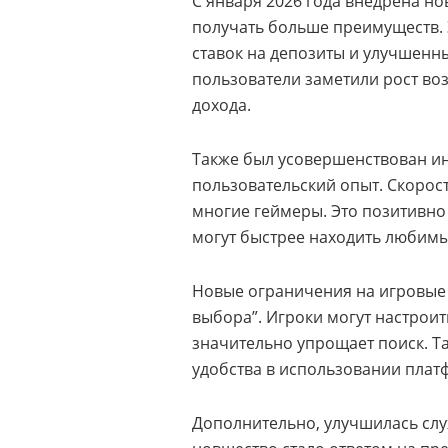
С января 2026 года внедрена но
получать больше преимуществ.
ставок на депозиты и улучшенны
пользователи заметили рост во
дохода.
Также был усовершенствован ин
пользовательский опыт. Скорост
многие геймеры. Это позитивно 
могут быстрее находить любимые
Новые ограничения на игровые 
выбора”. Игроки могут настрои
значительно упрощает поиск. 
удобства в использовании плат
Дополнительно, улучшилась служ