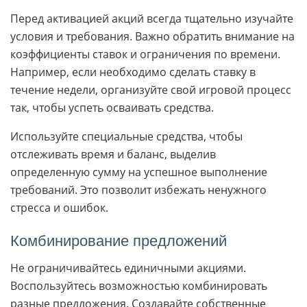
Перед активацией акций всегда тщательно изучайте
условия и требования. Важно обратить внимание на
коэффициенты ставок и ограничения по времени.
Например, если необходимо сделать ставку в
течение недели, организуйте свой игровой процесс
так, чтобы успеть осваивать средства.
Используйте специальные средства, чтобы
отслеживать время и баланс, выделив
определенную сумму на успешное выполнение
требований. Это позволит избежать ненужного
стресса и ошибок.
Комбинирование предложений
Не ограничивайтесь единичными акциями.
Воспользуйтесь возможностью комбинировать
разные предложения. Создавайте собственные