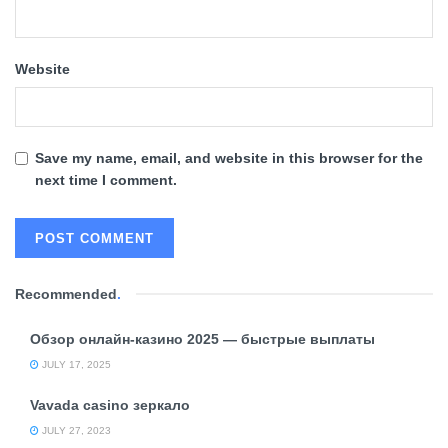
Website
Save my name, email, and website in this browser for the
next time I comment.
Recommended
.
Обзор онлайн-казино 2025 — быстрые выплаты
JULY 17, 2025
Vavada casino зеркало
JULY 27, 2023