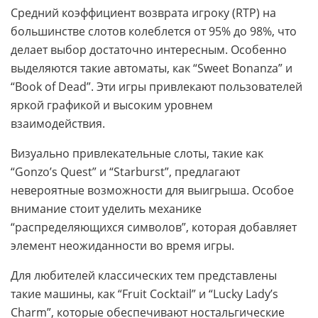
Средний коэффициент возврата игроку (RTP) на
большинстве слотов колеблется от 95% до 98%, что
делает выбор достаточно интересным. Особенно
выделяются такие автоматы, как “Sweet Bonanza” и
“Book of Dead”. Эти игры привлекают пользователей
яркой графикой и высоким уровнем
взаимодействия.
Визуально привлекательные слоты, такие как
“Gonzo’s Quest” и “Starburst”, предлагают
невероятные возможности для выигрыша. Особое
внимание стоит уделить механике
“распределяющихся символов”, которая добавляет
элемент неожиданности во время игры.
Для любителей классических тем представлены
такие машины, как “Fruit Cocktail” и “Lucky Lady’s
Charm”, которые обеспечивают ностальгические