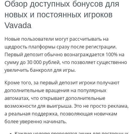
Обзор доступных бонусов для
новых и постоянных игроков
Vavada
Новые пользователи могут рассчитывать на
щедрость платформы сразу после регистрации.
Первый депозит обычно вознаграждается 100% на
сумму до 30 000 рублей, что позволяет существенно
увеличить банкролл для игры.
Кроме того, за первый депозит игроки получают
дополнительные вращения на популярных
автоматах, что открывает дополнительные
возможности для выигрыша. Это не просто реклама,
а реальная поддержка, позволяющая новичкам
более уверенно начинать.
Каждую неделю проводятся акции для постоянных