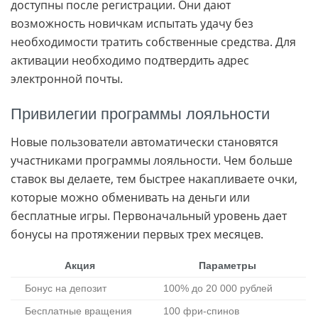
доступны после регистрации. Они дают
возможность новичкам испытать удачу без
необходимости тратить собственные средства. Для
активации необходимо подтвердить адрес
электронной почты.
Привилегии программы лояльности
Новые пользователи автоматически становятся
участниками программы лояльности. Чем больше
ставок вы делаете, тем быстрее накапливаете очки,
которые можно обменивать на деньги или
бесплатные игры. Первоначальный уровень дает
бонусы на протяжении первых трех месяцев.
Акция
Параметры
Бонус на депозит
100% до 20 000 рублей
Бесплатные вращения
100 фри-спинов