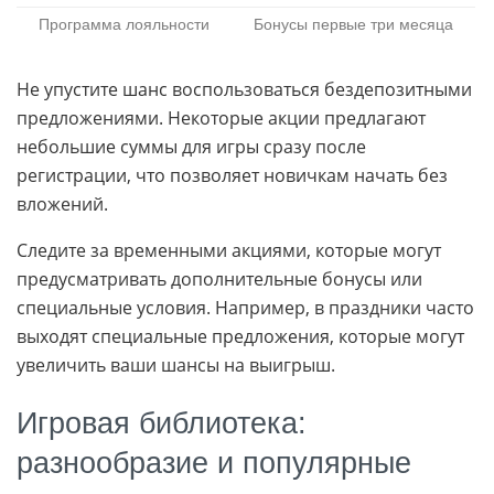
Программа лояльности
Бонусы первые три месяца
Не упустите шанс воспользоваться бездепозитными
предложениями. Некоторые акции предлагают
небольшие суммы для игры сразу после
регистрации, что позволяет новичкам начать без
вложений.
Следите за временными акциями, которые могут
предусматривать дополнительные бонусы или
специальные условия. Например, в праздники часто
выходят специальные предложения, которые могут
увеличить ваши шансы на выигрыш.
Игровая библиотека:
разнообразие и популярные