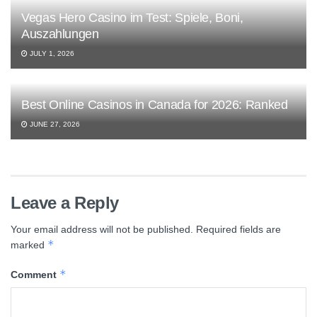
Vegas Hero Casino im Test: Spiele, Boni,
Auszahlungen
JULY 1, 2026
Best Online Casinos in Canada for 2026: Ranked
JUNE 27, 2026
Leave a Reply
Your email address will not be published.
Required fields are
*
marked
*
Comment