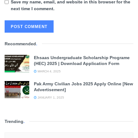
Save my name, email, and website in this browser for the
next time I comment.
Recommended
.
Ehsaas Undergraduate Scholarship Programe
(HEC) 2025 | Download Application Form
MARCH 4, 2025
Pak Army Civilian Jobs 2025 Apply Online [New
Advertisement]
JANUARY 1, 2025
Trending
.