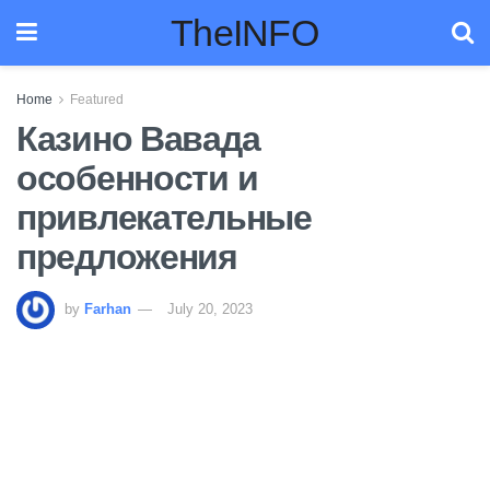
TheINFO
Home
Featured
Казино Вавада
особенности и
привлекательные
предложения
by
Farhan
July 20, 2023