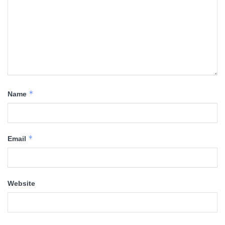
*
Name
*
Email
Website