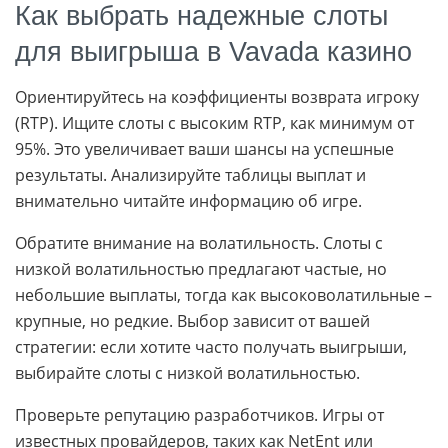
Как выбрать надежные слоты
для выигрыша в Vavada казино
Ориентируйтесь на коэффициенты возврата игроку
(RTP). Ищите слоты с высоким RTP, как минимум от
95%. Это увеличивает ваши шансы на успешные
результаты. Анализируйте таблицы выплат и
внимательно читайте информацию об игре.
Обратите внимание на волатильность. Слоты с
низкой волатильностью предлагают частые, но
небольшие выплаты, тогда как высоковолатильные –
крупные, но редкие. Выбор зависит от вашей
стратегии: если хотите часто получать выигрыши,
выбирайте слоты с низкой волатильностью.
Проверьте репутацию разработчиков. Игры от
известных провайдеров, таких как NetEnt или