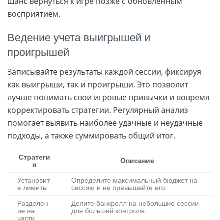
шанс вернуться к игре позже с обновленным
восприятием.
Ведение учета выигрышей и
проигрышей
Записывайте результаты каждой сессии, фиксируя
как выигрыши, так и проигрыши. Это позволит
лучше понимать свои игровые привычки и вовремя
корректировать стратегии. Регулярный анализ
помогает выявить наиболее удачные и неудачные
подходы, а также суммировать общий итог.
Стратеги
Описание
я
Установит
Определите максимальный бюджет на
е лимиты
сессию и не превышайте его.
Разделен
Делите банкролл на небольшие сессии
ие на
для большей контроля.
части