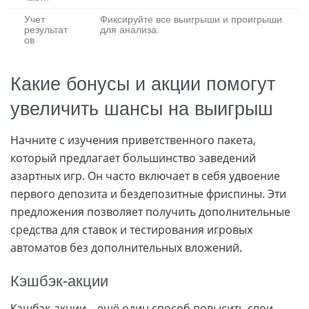
Учет
Фиксируйте все выигрыши и проигрыши
результат
для анализа.
ов
Какие бонусы и акции помогут
увеличить шансы на выигрыш
Начните с изучения приветственного пакета,
который предлагает большинство заведений
азартных игр. Он часто включает в себя удвоение
первого депозита и бездепозитные фриспины. Эти
предложения позволяет получить дополнительные
средства для ставок и тестирования игровых
автоматов без дополнительных вложений.
Кэшбэк-акции
Кэшбэк-акции – ещё один способ повысить свои