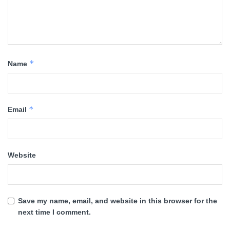
*
Name
*
Email
Website
Save my name, email, and website in this browser for the
next time I comment.