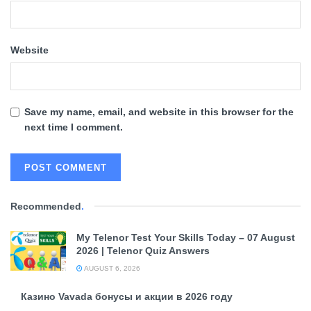
Website
Save my name, email, and website in this browser for the
next time I comment.
Recommended
.
My Telenor Test Your Skills Today – 07 August
2026 | Telenor Quiz Answers
AUGUST 6, 2026
Казино Vavada бонусы и акции в 2026 году