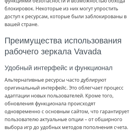
функциями безопасности и возможностью обхода
блокировок. Некоторые из них могут упростить
доступ к ресурсам, которые были заблокированы в
вашей стране.
Преимущества использования
рабочего зеркала Vavada
Удобный интерфейс и функционал
Альтернативные ресурсы часто дублируют
оригинальный интерфейс. Это облегчает процесс
адаптации новых пользователей. Кроме того,
обновления функционала происходят
одновременно с основным сайтом, что гарантирует
пользователю актуальные опции – от обширного
выбора игр до удобных методов пополнения счета.