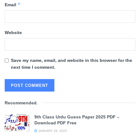
*
Email
Website
Save my name, email, and website in this browser for the
next time I comment.
Recommended
.
9th Class Urdu Guess Paper 2025 PDF –
Download PDF Free
JANUARY 28, 2025