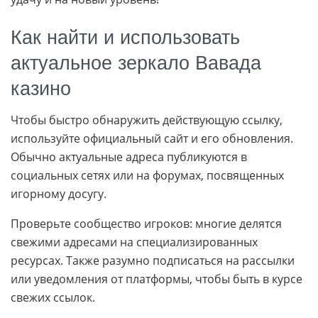
Как найти и использовать
актуальное зеркало Вавада
казино
Чтобы быстро обнаружить действующую ссылку,
используйте официальный сайт и его обновления.
Обычно актуальные адреса публикуются в
социальных сетях или на форумах, посвященных
игорному досугу.
Проверьте сообщество игроков: многие делятся
свежими адресами на специализированных
ресурсах. Также разумно подписаться на рассылки
или уведомления от платформы, чтобы быть в курсе
свежих ссылок.