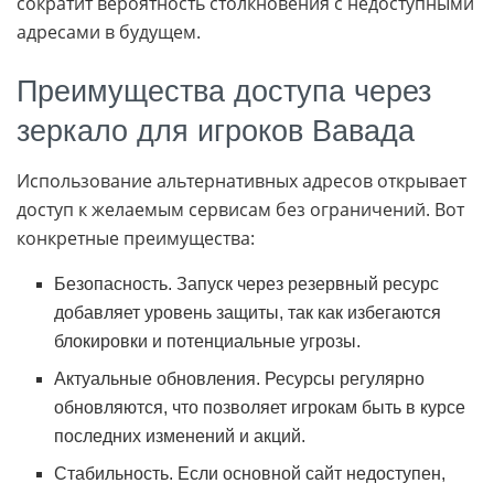
сократит вероятность столкновения с недоступными
адресами в будущем.
Преимущества доступа через
зеркало для игроков Вавада
Использование альтернативных адресов открывает
доступ к желаемым сервисам без ограничений. Вот
конкретные преимущества:
Безопасность. Запуск через резервный ресурс
добавляет уровень защиты, так как избегаются
блокировки и потенциальные угрозы.
Актуальные обновления. Ресурсы регулярно
обновляются, что позволяет игрокам быть в курсе
последних изменений и акций.
Стабильность. Если основной сайт недоступен,