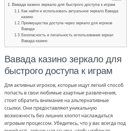
Вавада казино зеркало для быстрого доступа к играм
Как найти и использовать актуальное зеркало Вавада
казино
Преимущества доступа через зеркало для игроков
Вавада
Безопасность и легальность использования зеркал
Вавада казино
Вавада казино зеркало для
быстрого доступа к играм
Для активных игроков, которые ищут легкий способ
попасть в свои любимые азартные развлечения,
стоит обратить внимание на альтернативные
ссылки. Они предоставляют уникальную
возможность без лишних хлопот наслаждаться
игровым процессом. Убедитесь, что у вас всегда под
рукой есть актуальная ссылка, чтобы избежать