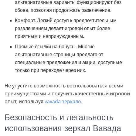
альтернативные варианты функционируют без
сбоев, позволяя продолжать развлечение.
Комфорт. Легкий доступ к предпочтительным
развлечениям делает игровой опыт более
приятным и непринужденным.
Прямые ссылки на бонусы. Многие
альтернативные страницы предлагают
специальные предложения и акции, доступные
только при переходе через них.
Не упустите возможность воспользоваться всеми
преимуществами и получить качественный игровой
опыт, используя
vavada зеркало
.
Безопасность и легальность
использования зеркал Вавада