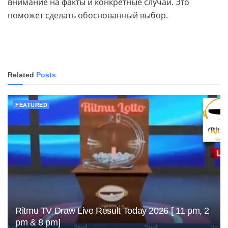
внимание на факты и конкретные случаи. Это
поможет сделать обоснованный выбор.
Related
Posts
FEATURED
Ritmu TV Draw Live Result Today 2026 [ 11 pm, 2
pm & 8 pm]