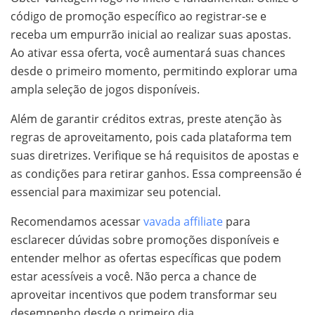
código de promoção específico ao registrar-se e
receba um empurrão inicial ao realizar suas apostas.
Ao ativar essa oferta, você aumentará suas chances
desde o primeiro momento, permitindo explorar uma
ampla seleção de jogos disponíveis.
Além de garantir créditos extras, preste atenção às
regras de aproveitamento, pois cada plataforma tem
suas diretrizes. Verifique se há requisitos de apostas e
as condições para retirar ganhos. Essa compreensão é
essencial para maximizar seu potencial.
Recomendamos acessar
vavada affiliate
para
esclarecer dúvidas sobre promoções disponíveis e
entender melhor as ofertas específicas que podem
estar acessíveis a você. Não perca a chance de
aproveitar incentivos que podem transformar seu
desempenho desde o primeiro dia.