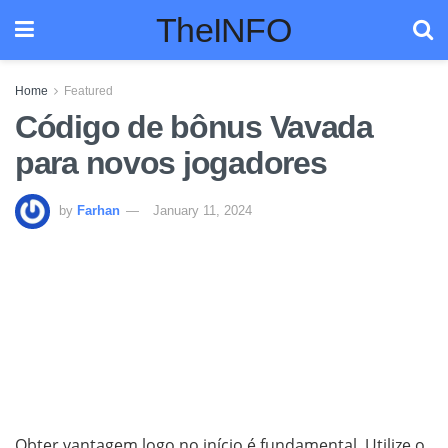
TheINFO
Home
Featured
Código de bônus Vavada
para novos jogadores
by
Farhan
January 11, 2024
Obter vantagem logo no início é fundamental. Utilize o