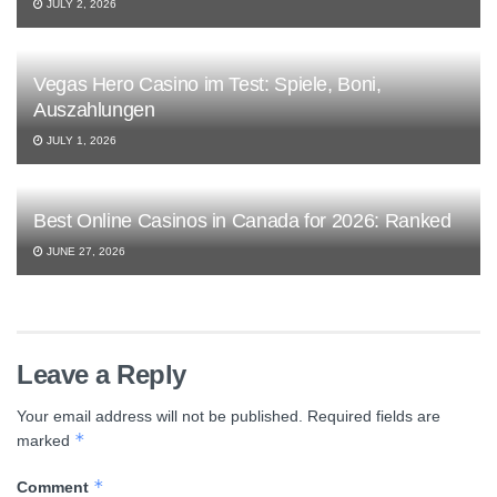
JULY 2, 2026
Vegas Hero Casino im Test: Spiele, Boni,
Auszahlungen
JULY 1, 2026
Best Online Casinos in Canada for 2026: Ranked
JUNE 27, 2026
Leave a Reply
Your email address will not be published.
Required fields are
*
marked
*
Comment