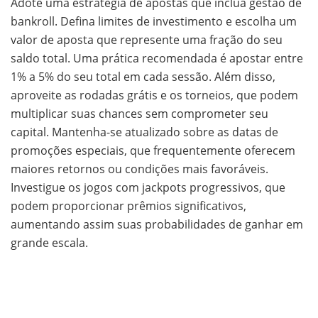
Adote uma estratégia de apostas que inclua gestão de
bankroll. Defina limites de investimento e escolha um
valor de aposta que represente uma fração do seu
saldo total. Uma prática recomendada é apostar entre
1% a 5% do seu total em cada sessão. Além disso,
aproveite as rodadas grátis e os torneios, que podem
multiplicar suas chances sem comprometer seu
capital. Mantenha-se atualizado sobre as datas de
promoções especiais, que frequentemente oferecem
maiores retornos ou condições mais favoráveis.
Investigue os jogos com jackpots progressivos, que
podem proporcionar prêmios significativos,
aumentando assim suas probabilidades de ganhar em
grande escala.